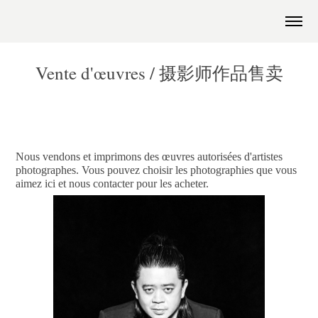
Vente d'œuvres / 摄影师作品售卖
Nous vendons et imprimons des œuvres autorisées d'artistes
photographes. Vous pouvez choisir les photographies que vous
aimez ici et nous contacter pour les acheter.